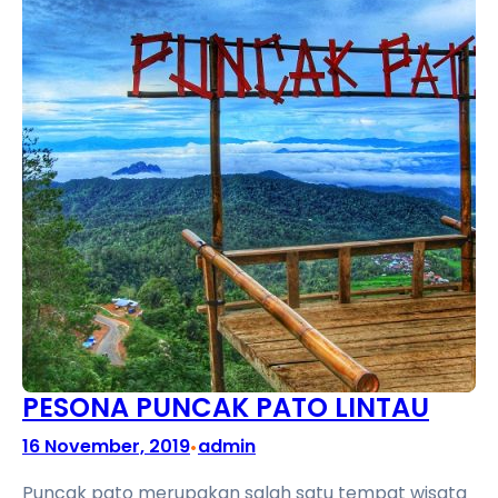
PESONA PUNCAK PATO LINTAU
16 November, 2019
admin
•
Puncak pato merupakan salah satu tempat wisata