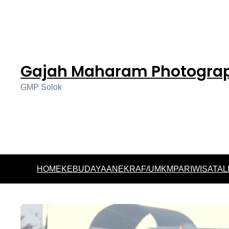
Gajah Maharam Photogra
GMP Solok
HOME
KEBUDAYAAN
EKRAF/UMKM
PARIWISATA
L